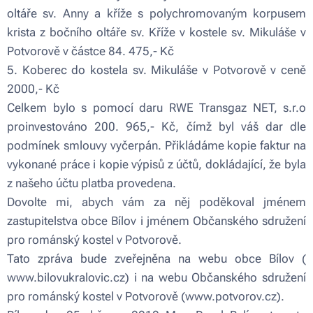
oltáře sv. Anny a kříže s polychromovaným korpusem
krista z bočního oltáře sv. Kříže v kostele sv. Mikuláše v
Potvorově v částce 84. 475,- Kč
5. Koberec do kostela sv. Mikuláše v Potvorově v ceně
2000,- Kč
Celkem bylo s pomocí daru RWE Transgaz NET, s.r.o
proinvestováno 200. 965,- Kč, čímž byl váš dar dle
podmínek smlouvy vyčerpán. Přikládáme kopie faktur na
vykonané práce i kopie výpisů z účtů, dokládající, že byla
z našeho účtu platba provedena.
Dovolte mi, abych vám za něj poděkoval jménem
zastupitelstva obce Bílov i jménem Občanského sdružení
pro románský kostel v Potvorově.
Tato zpráva bude zveřejněna na webu obce Bílov (
www.bilovukralovic.cz) i na webu Občanského sdružení
pro románský kostel v Potvorově (www.potvorov.cz).