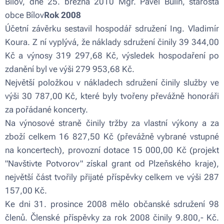
Bílov, dne 25. března 2010 Mgr. Pavel Bulín, starosta
obce Bílov
Rok 2008
Účetní závěrku sestavil hospodář sdružení Ing. Vladimír
Koura. Z ní vyplývá, že náklady sdružení činily 39 344,00
Kč a výnosy 319 297,68 Kč, výsledek hospodaření po
zdanění byl ve výši 279 953,68 Kč.
Největší položkou v nákladech sdružení činily služby ve
výši 30 787,00 Kč, které byly tvořeny převážně honoráři
za pořádané koncerty.
Na výnosové straně činily tržby za vlastní výkony a za
zboží celkem 16 827,50 Kč (převážně vybrané vstupné
na koncertech), provozní dotace 15 000,00 Kč (projekt
"Navštivte Potvorov" získal grant od Plzeňského kraje),
největší část tvořily přijaté příspěvky celkem ve výši 287
157,00 Kč.
Ke dni 31. prosince 2008 mělo občanské sdružení 98
členů. Členské příspěvky za rok 2008 činily 9.800,- Kč.