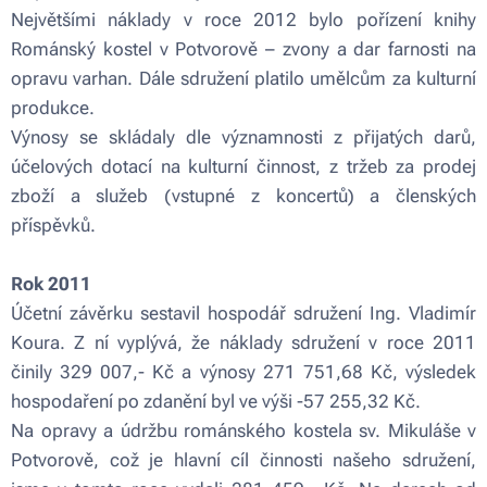
Největšími náklady v roce 2012 bylo pořízení knihy
Románský kostel v Potvorově – zvony a dar farnosti na
opravu varhan. Dále sdružení platilo umělcům za kulturní
produkce.
Výnosy se skládaly dle významnosti z přijatých darů,
účelových dotací na kulturní činnost, z tržeb za prodej
zboží a služeb (vstupné z koncertů) a členských
příspěvků.
Rok 2011
Účetní závěrku sestavil hospodář sdružení Ing. Vladimír
Koura. Z ní vyplývá, že náklady sdružení v roce 2011
činily 329 007,- Kč a výnosy 271 751,68 Kč, výsledek
hospodaření po zdanění byl ve výši -57 255,32 Kč.
Na opravy a údržbu románského kostela sv. Mikuláše v
Potvorově, což je hlavní cíl činnosti našeho sdružení,