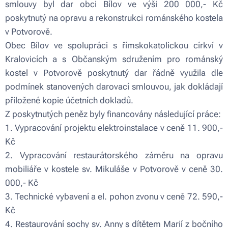
smlouvy byl dar obci Bílov ve výši 200 000,- Kč
poskytnutý na opravu a rekonstrukci románského kostela
v Potvorově.
Obec Bílov ve spolupráci s římskokatolickou církví v
Kralovicích a s Občanským sdružením pro románský
kostel v Potvorově poskytnutý dar řádně využila dle
podmínek stanovených darovací smlouvou, jak dokládají
přiložené kopie účetních dokladů.
Z poskytnutých peněz byly financovány následující práce:
1. Vypracování projektu elektroinstalace v ceně 11. 900,-
Kč
2. Vypracování restaurátorského záměru na opravu
mobiliáře v kostele sv. Mikuláše v Potvorově v ceně 30.
000,- Kč
3. Technické vybavení a el. pohon zvonu v ceně 72. 590,-
Kč
4. Restaurování sochy sv. Anny s dítětem Marií z bočního