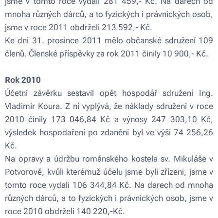
jsme v tomto roce vydali 281 459,- Kč. Na darech od
mnoha různých dárců, a to fyzických i právnických osob,
jsme v roce 2011 obdrželi 213 592,- Kč.
Ke dni 31. prosince 2011 mělo občanské sdružení 109
členů. Členské příspěvky za rok 2011 činily 10 900,- Kč.
Rok 2010
Účetní závěrku sestavil opět hospodář sdružení Ing.
Vladimír Koura. Z ní vyplývá, že náklady sdružení v roce
2010 činily 173 046,84 Kč a výnosy 247 303,10 Kč,
výsledek hospodaření po zdanění byl ve výši 74 256,26
Kč.
Na opravy a údržbu románského kostela sv. Mikuláše v
Potvorově, kvůli kterémuž účelu jsme byli zřízeni, jsme v
tomto roce vydali 106 344,84 Kč. Na darech od mnoha
různých dárců, a to fyzických i právnických osob, jsme v
roce 2010 obdrželi 140 220,-Kč.