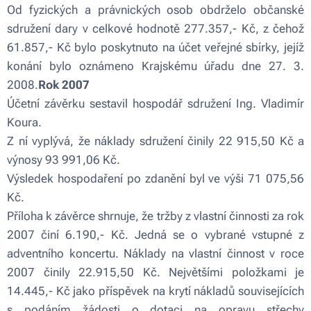
Od fyzických a právnických osob obdrželo občanské
sdružení dary v celkové hodnotě 277.357,- Kč, z čehož
61.857,- Kč bylo poskytnuto na účet veřejné sbírky, jejíž
konání bylo oznámeno Krajskému úřadu dne 27. 3.
2008.
Rok 2007
Účetní závěrku sestavil hospodář sdružení Ing. Vladimír
Koura.
Z ní vyplývá, že náklady sdružení činily 22 915,50 Kč a
výnosy 93 991,06 Kč.
Výsledek hospodaření po zdanění byl ve výši 71 075,56
Kč.
Příloha k závěrce shrnuje, že tržby z vlastní činnosti za rok
2007 činí 6.190,- Kč. Jedná se o vybrané vstupné z
adventního koncertu. Náklady na vlastní činnost v roce
2007 činily 22.915,50 Kč. Největšími položkami je
14.445,- Kč jako příspěvek na krytí nákladů souvisejících
s podáním žádosti o dotaci na opravu střechy