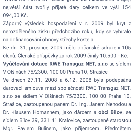
největší část tvořily přijaté dary celkem ve výši 154
094,00 Kč.
Záporný výsledek hospodaření v r. 2009 byl kryt z
nerozděleného zisku předchozího roku, kdy se vybíralo
na dofinancování obnovy střechy kostela.
Ke dni 31. prosince 2009 mělo občanské sdružení 105
členů. Členské příspěvky za rok 2009 činily 10.500,- Kč.
Vyúčtování dotace RWE Transgaz NET, s.r.o
se sídlem
V Olšinách 75/2300, 100 00 Praha 10, Strašice
Ve dnech 27.11. 2008 a 6.12. 2008 byla podepsána
darovací smlouva mezi společností RWE Transgaz NET,
s.r.o se sídlem V Olšinách 75/2300, 100 00 Praha 10,
Strašice, zastoupenou panem Dr. Ing. Janem Nehodou a
Dr. Klausem Homannem, jako dárcem a
obcí Bílov
, se
sídlem Bílov 39, 331 41 Kralovice, zastoupené starostou
Mgr. Pavlem Bulínem, jako příjemcem. Předmětem