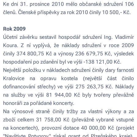
Ke dni 31. prosince 2010 mělo občanské sdružení 106
členů. Členské příspěvky za rok 2010 činily 10 500,- Kč.
Rok 2009
Účetní závěrku sestavil hospodář sdružení Ing. Vladimír
Koura. Z ní vyplývá, že náklady sdružení v roce 2009
činily 374 800,75 Kč a výnosy 236 679,75 Kč, výsledek
hospodaření po zdanění byl ve výši -138 121,00 Kč.
Největší položku v nákladech sdružení činily dary farnosti
Kralovice na opravu kostela (největší část činilo
dofinancování střechy) ve výši 275 263,75 Kč. Náklady
na služby ve výši 81 944,00 Kč byly tvořeny převážně
honoráři za pořádané koncerty.
Na výnosové straně činily tržby za vlastní výkony a za
zboží celkem 31 758,00 Kč (převážně vybrané vstupné
na koncertech), provozní dotace 40 000,00 Kč (projekt
"Navštivte Potvorov" získal grant od Plzeňského kraje),